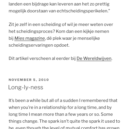
landen een bijdrage kan leveren aan het zo prettig
mogelijk doorstaan van echtscheidingsperikelen.”
Zit je zelf in een scheiding of wil je meer weten over
het scheidingsproces? Kom dan een kijkje nemen
bij
Mies magazine
, dé plek waar je menselijke
scheidingservaringen opdoet.
Dit artikel verscheen al eerder bij
De Wereldwijven
.
POSTED
NOVEMBER 5, 2010
ON
Long-ly-ness
It’s been a while but all of a sudden I remembered that
when you’re in a relationship for a long time, and by
long time I mean more than a few years or so. Some
things change. The spark isn’t quite the spark it used to
be, even though the level of mutual comfort has grown