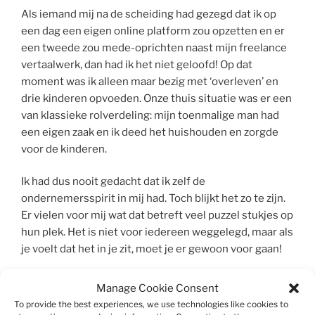
Als iemand mij na de scheiding had gezegd dat ik op
een dag een eigen online platform zou opzetten en er
een tweede zou mede-oprichten naast mijn freelance
vertaalwerk, dan had ik het niet geloofd! Op dat
moment was ik alleen maar bezig met ‘overleven’ en
drie kinderen opvoeden. Onze thuis situatie was er een
van klassieke rolverdeling: mijn toenmalige man had
een eigen zaak en ik deed het huishouden en zorgde
voor de kinderen.
Ik had dus nooit gedacht dat ik zelf de
ondernemersspirit in mij had. Toch blijkt het zo te zijn.
Er vielen voor mij wat dat betreft veel puzzel stukjes op
hun plek. Het is niet voor iedereen weggelegd, maar als
je voelt dat het in je zit, moet je er gewoon voor gaan!
Mijn tip voor iedereen die op zoek is naar zijn
Manage Cookie Consent
ware roeping: volg je buikgevoel en doe wat
To provide the best experiences, we use technologies like cookies to