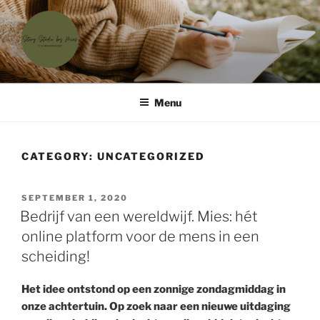
Skip
to
content
'T SCHRIJVERSHUISJE
Waar menselijke verhalen samenkomen
Menu
CATEGORY:
UNCATEGORIZED
POSTED
SEPTEMBER 1, 2020
ON
Bedrijf van een wereldwijf. Mies: hét
online platform voor de mens in een
scheiding!
Het idee ontstond op een zonnige zondagmiddag in
onze achtertuin. Op zoek naar een nieuwe uitdaging