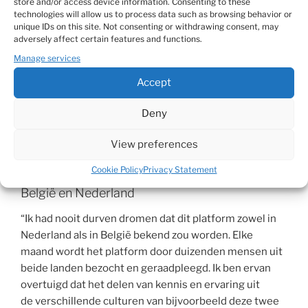
store and/or access device information. Consenting to these
goed voelt. Als je vanuit je diepste zelf handelt
technologies will allow us to process data such as browsing behavior or
unique IDs on this site. Not consenting or withdrawing consent, may
dan brengt het je geluk en voldoening in het
adversely affect certain features and functions.
leven, ondanks de
ups
en
downs
die bij ieder
Manage services
besluit horen.
Accept
Ga er dus voor, je hebt niets te verliezen!
Deny
View preferences
Cookie Policy
Privacy Statement
België en Nederland
“Ik had nooit durven dromen dat dit platform zowel in
Nederland als in België bekend zou worden. Elke
maand wordt het platform door duizenden mensen uit
beide landen bezocht en geraadpleegd. Ik ben ervan
overtuigd dat het delen van kennis en ervaring uit
de verschillende culturen van bijvoorbeeld deze twee